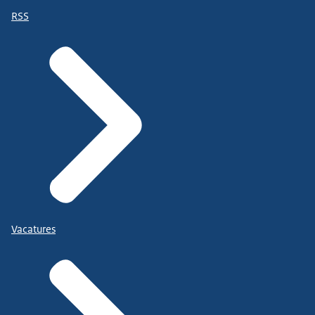
RSS
Vacatures