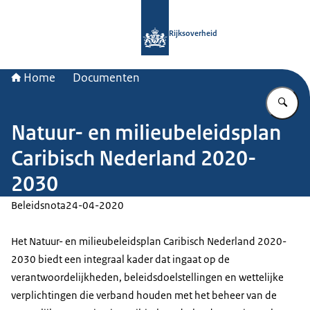
Naar de homepage van Rijksoverheid
Rijksoverheid
Home
Documenten
Vu
Natuur- en milieubeleidsplan
Caribisch Nederland 2020-
2030
Beleidsnota
24-04-2020
Het Natuur- en milieubeleidsplan Caribisch Nederland 2020-
2030 biedt een integraal kader dat ingaat op de
verantwoordelijkheden, beleidsdoelstellingen en wettelijke
verplichtingen die verband houden met het beheer van de