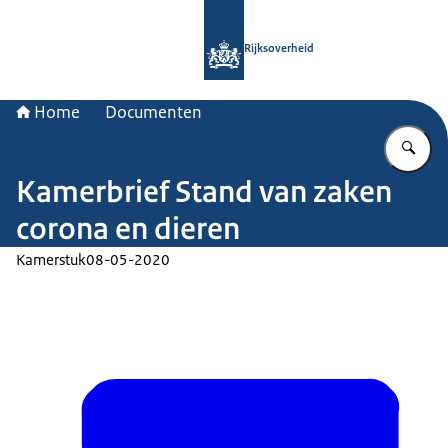
Naar de homepage van Rijksoverheid
Rijksoverheid
Home
Documenten
Vu
Kamerbrief Stand van zaken
corona en dieren
Kamerstuk
08-05-2020