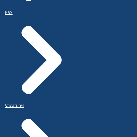
RSS
Vacatures