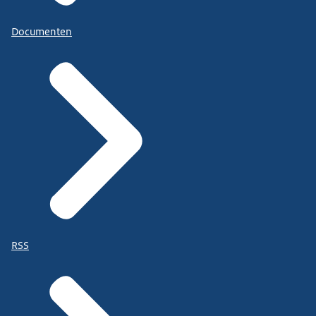
Voor wie?
Documenten
Micro-ondernemingen (minder dan 10 werknemers en m
Woningeigenaren
Voor wie niet?
Grotere ondernemers. Grotere ondernemers moeten sc
Woninghuurders. Woninghuurders melden schade via d
De schademelding mag niet in behandeling zijn (geweest
Over welke mijnbouwschade gaat het?
Bodemtrillingen, Bodemdaling en Bodemstijging als gevo
Welke vormen van mijnbouw zijn er?
RSS
Aardgas- en aardoliewinning, Gasopslag in diepe aardla