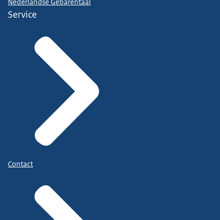
Nederlandse Gebarentaal
Service
Check de postcodechecker!
Met een check op postcode weet u bij welk loket u uw sc
Contact