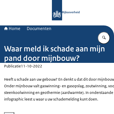
Naar de homepage van Rijksoverheid
Rijksoverheid
Home
Documenten
Vu
Waar meld ik schade aan mijn
pand door mijnbouw?
Publicatie
11-10-2022
Heeft u schade aan uw gebouw? En denkt u dat dit door mijnbou
Onder mijnbouw valt gaswinning- en gasopslag, zoutwinning, vo
steenkoolwinning en geothermie (aardwarmte). In onderstaande
infographic leest u waar u uw schademelding kunt doen.
Vergroot afbeelding Infographic: Zie de onderstaande tekst voor informatie