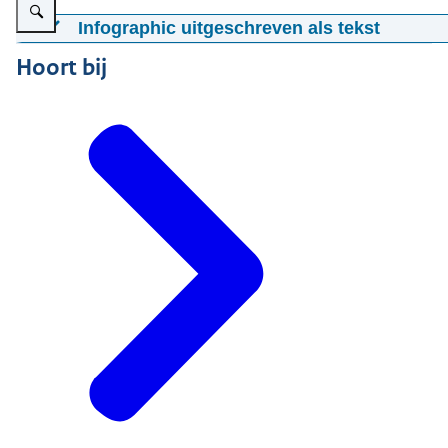
Infographic uitgeschreven als tekst
Waar meld ik schade aan mijn pand
Hoort bij
Ik heb schade aan mijn pand en vermoed dat dit door
Mijn pand staat buiten het Groningenveld en gasopslag 
Commissie Mijnbouwschade (CM)