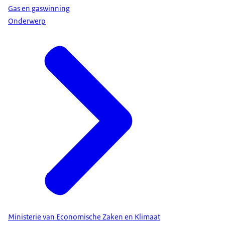
Gas en gaswinning
Onderwerp
Bodembeweging als gevolg van gas-, olie- of zoutwinni
Schade aan gebouwen
Overige regionale schadeloketten:
Instituut Mijnbouw Groningen
Ministerie van Economische Zaken en Klimaat