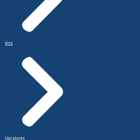
RSS
Vacatures