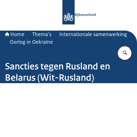
Naar de homepage van Rijksoverheid
Rijksoverheid
Home
Thema's
Internationale samenwerking
Oorlog in Oekraïne
Vu
Sancties tegen Rusland en
Belarus (Wit-Rusland)
Beeld: © af_istocker via Getty Images