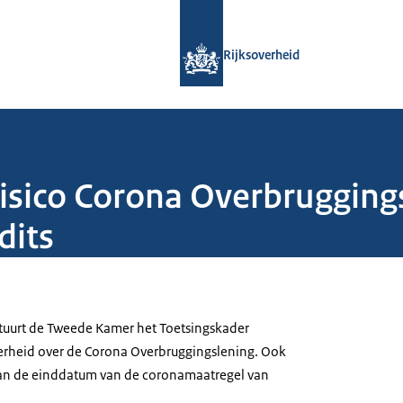
Naar de homepage van Rijksoverheid
Rijksoverheid
risico Corona Overbruggin
dits
 stuurt de Tweede Kamer het Toetsingskader
verheid over de Corona Overbruggingslening. Ook
 van de einddatum van de coronamaatregel van