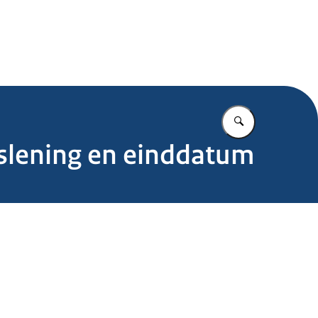
.nl
Vul in wat u z
gslening en einddatum