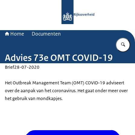
Naar de homepage van Rijksoverheid
Rijksoverheid
Home
Documenten
Vu
Advies 73e OMT COVID-19
Brief
28-07-2020
Het
Outbreak Management Team
(OMT) COVID-19 adviseert
over de aanpak van het coronavirus. Het gaat onder meer over
het gebruik van mondkapjes.