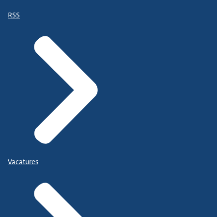
RSS
Vacatures