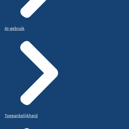
AI-gebruik
Toegankelijkheid