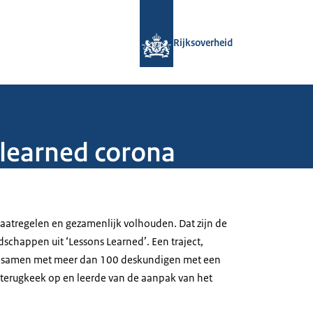
Naar de homepage van Rijksoverheid
Rijksoverheid
learned corona
maatregelen en gezamenlijk volhouden. Dat zijn de
dschappen uit ‘
Lessons Learned
’. Een traject,
d samen met meer dan 100 deskundigen met een
e terugkeek op en leerde van de aanpak van het