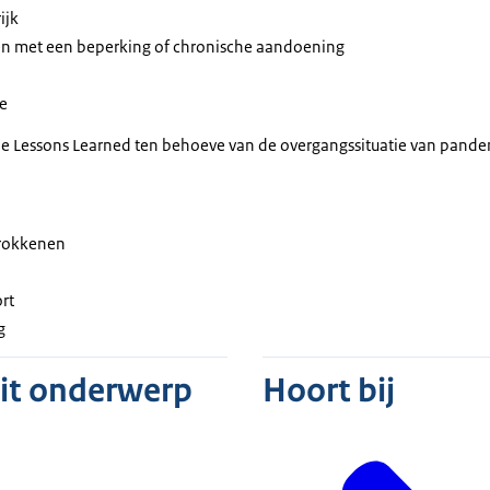
ijk
 met een beperking of chronische aandoening
e
de Lessons Learned ten behoeve van de overgangssituatie van pand
trokkenen
rt
g
dit onderwerp
Hoort bij