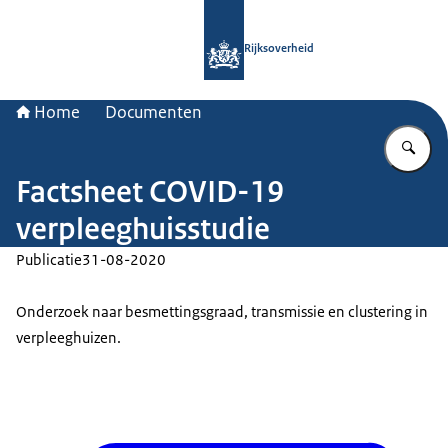
Naar de homepage van Rijksoverheid
Rijksoverheid
Home
Documenten
Vu
Factsheet COVID-19
verpleeghuisstudie
Publicatie
31-08-2020
Onderzoek naar besmettingsgraad, transmissie en clustering in
verpleeghuizen.