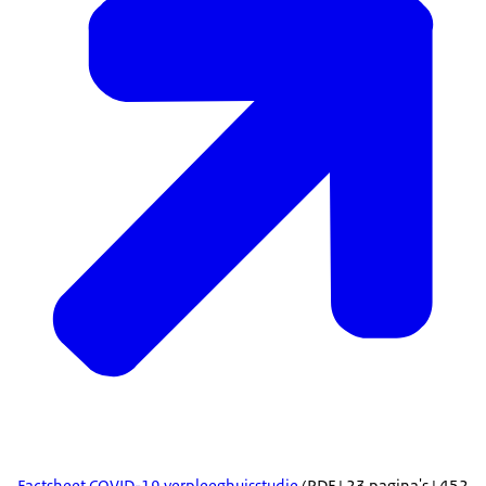
Factsheet COVID-19 verpleeghuisstudie
(PDF | 23 pagina's | 452