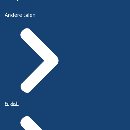
Andere talen
English