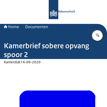
Naar de homepage van Rijksoverheid
Rijksoverheid
Home
Documenten
Vu
Kamerbrief sobere opvang
spoor 2
Kamerstuk
14-09-2020