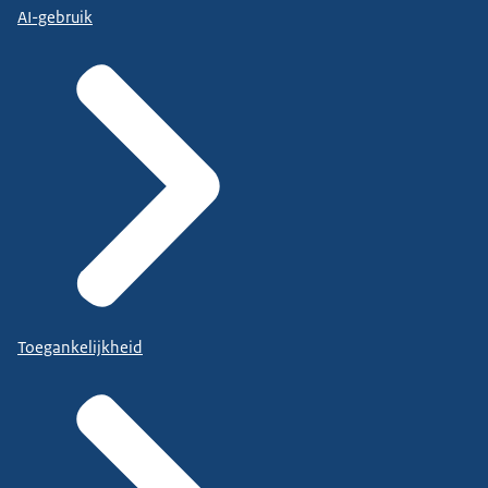
AI-gebruik
Toegankelijkheid