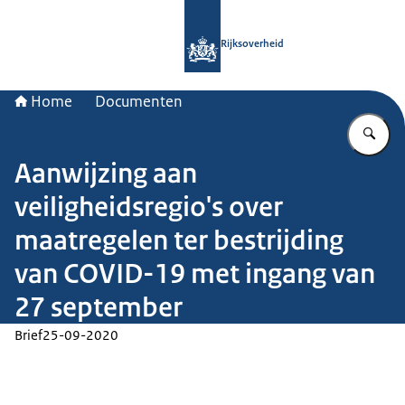
Naar de homepage van Rijksoverheid
Rijksoverheid
Home
Documenten
Vu
Aanwijzing aan
veiligheidsregio's over
maatregelen ter bestrijding
van COVID-19 met ingang van
27 september
Brief
25-09-2020