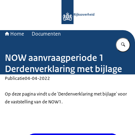
Naar de homepage van Rijksoverheid
Rijksoverheid
Home
Documenten
Vu
NOW aanvraagperiode 1
Derdenverklaring met bijlage
Publicatie
04-04-2022
Op deze pagina vindt u de 'Derdenverklaring met bijlage' voor
de vaststelling van de NOW1.