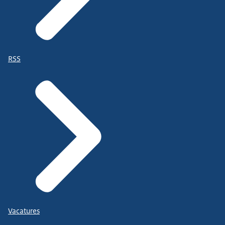
RSS
Vacatures