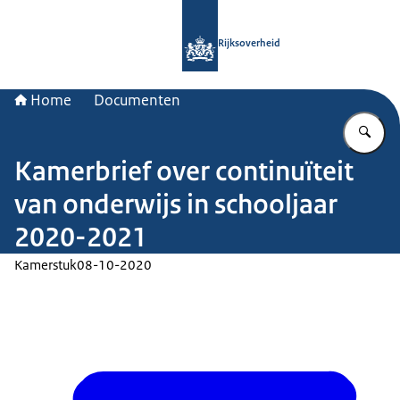
Naar de homepage van Rijksoverheid
Rijksoverheid
Home
Documenten
Vu
Kamerbrief over continuïteit
van onderwijs in schooljaar
2020-2021
Kamerstuk
08-10-2020