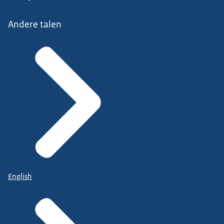
Andere talen
English