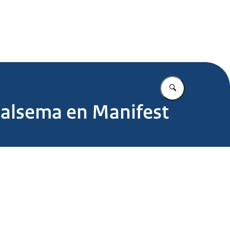
.nl
Vul in wat u z
Halsema en Manifest