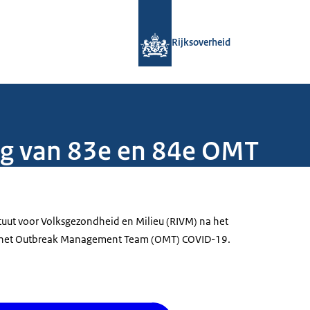
Naar de homepage van Rijksoverheid
Rijksoverheid
ng van 83e en 84e OMT
ituut voor Volksgezondheid en Milieu (RIVM) na het
n het Outbreak Management Team (OMT) COVID-19.