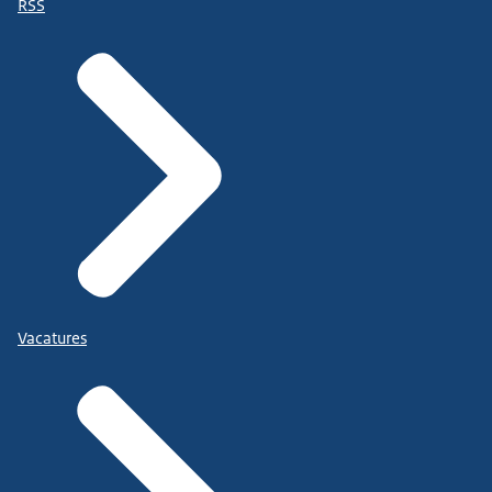
RSS
Vacatures