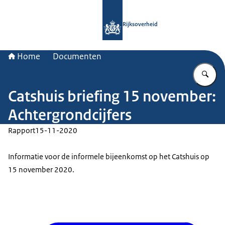
Naar de homepage van Rijksoverheid
Rijksoverheid
Home
Documenten
Vu
Catshuis briefing 15 november:
Achtergrondcijfers
Rapport
15-11-2020
Informatie voor de informele bijeenkomst op het Catshuis op
15 november 2020.