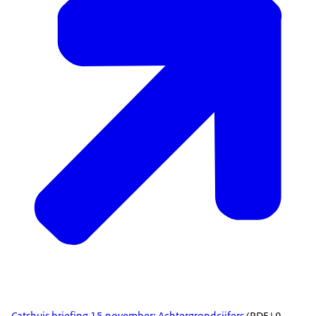
Catshuis briefing 15 november: Achtergrondcijfers
(PDF | 9