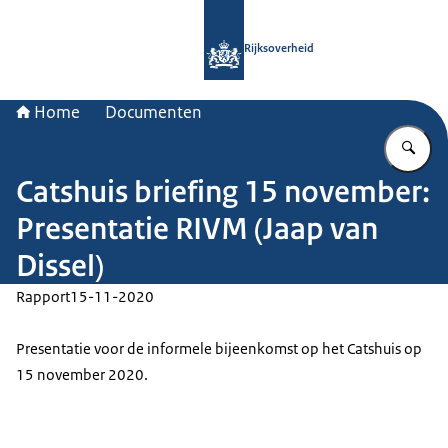
Naar de homepage van Rijksoverheid
Rijksoverheid
Home
Documenten
Vu
Catshuis briefing 15 november:
Presentatie RIVM (Jaap van
Dissel)
Rapport
15-11-2020
Presentatie voor de informele bijeenkomst op het Catshuis op
15 november 2020.