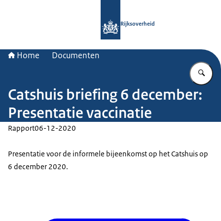
Naar de homepage van Rijksoverheid
Rijksoverheid
Home
Documenten
Vu
Catshuis briefing 6 december:
Presentatie vaccinatie
Rapport
06-12-2020
Presentatie voor de informele bijeenkomst op het Catshuis op
6 december 2020.