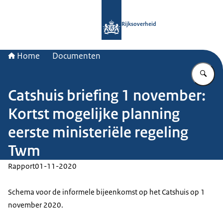
Naar de homepage van Rijksoverheid
Rijksoverheid
Home
Documenten
Vu
Catshuis briefing 1 november:
Kortst mogelijke planning
eerste ministeriële regeling
Twm
Rapport
01-11-2020
Schema voor de informele bijeenkomst op het Catshuis op 1
november 2020.