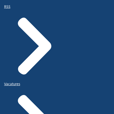
RSS
Vacatures