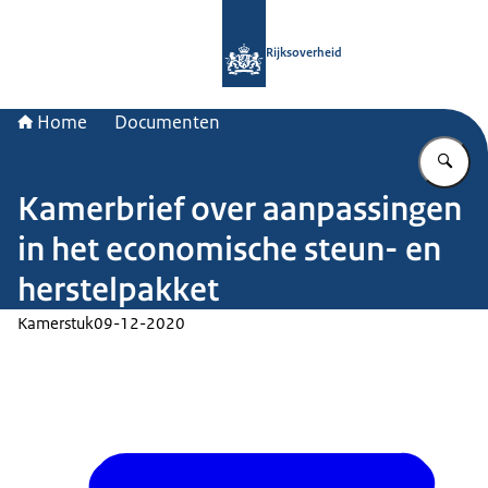
Naar de homepage van Rijksoverheid
Rijksoverheid
Home
Documenten
Vu
Kamerbrief over aanpassingen
in het economische steun- en
herstelpakket
Kamerstuk
09-12-2020