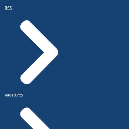
RSS
Vacatures