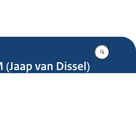
.nl
Vul in wat u z
 (Jaap van Dissel)