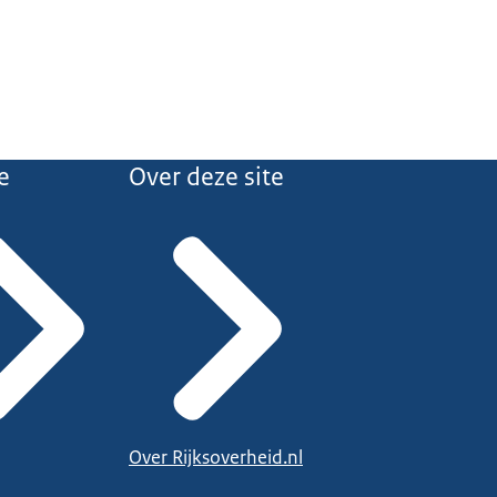
e
Over deze site
Over Rijksoverheid.nl