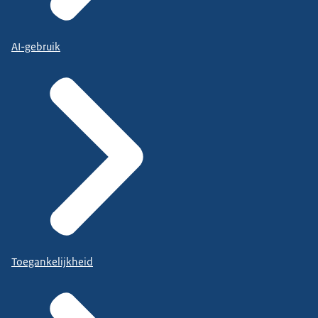
AI-gebruik
Toegankelijkheid