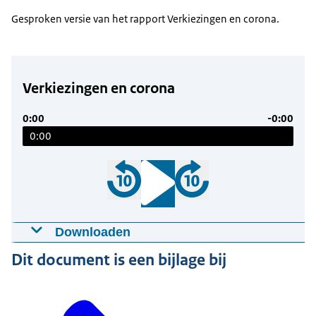
Gesproken versie van het rapport Verkiezingen en corona.
Verkiezingen en corona
0:00
-0:00
0:00
Downloaden
Verkiezingen en corona
Dit document is een bijlage bij
15-12-2020
13.28
mp3
12,4 MB
Download