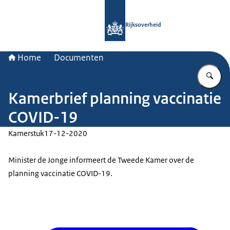
Naar de homepage van Rijksoverheid
Rijksoverheid
Home
Documenten
Vu
Kamerbrief planning vaccinatie
COVID-19
Kamerstuk
17-12-2020
Minister de Jonge informeert de Tweede Kamer over de
planning vaccinatie COVID-19.