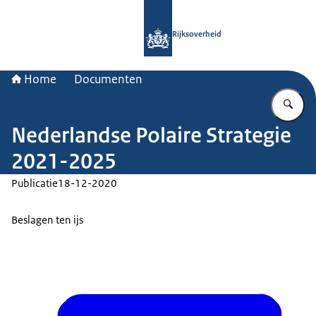
Naar de homepage van Rijksoverheid
Rijksoverheid
Home
Documenten
Vu
Nederlandse Polaire Strategie
2021-2025
Publicatie
18-12-2020
Beslagen ten ijs