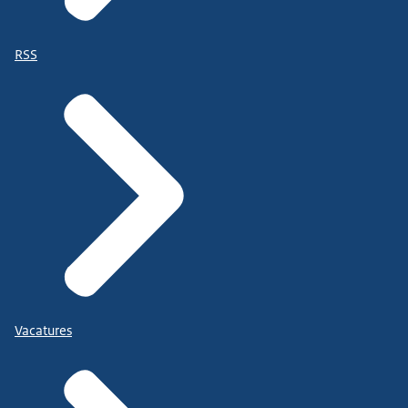
RSS
Vacatures