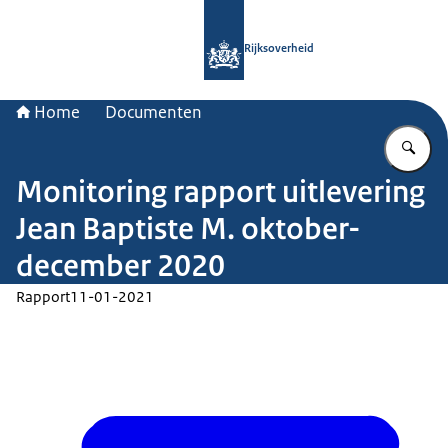
Naar de homepage van Rijksoverheid
Rijksoverheid
Home
Documenten
Vu
Monitoring rapport uitlevering
Jean Baptiste M. oktober-
december 2020
Rapport
11-01-2021