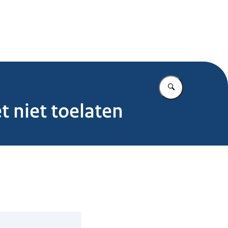
.nl
Vul in wat u z
 niet toelaten