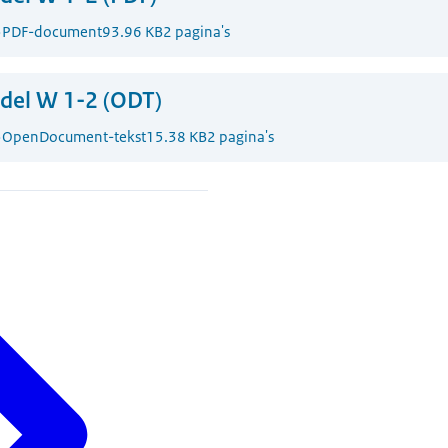
5
PDF-document
93.96 KB
2 pagina's
del W 1-2 (ODT)
5
OpenDocument-tekst
15.38 KB
2 pagina's