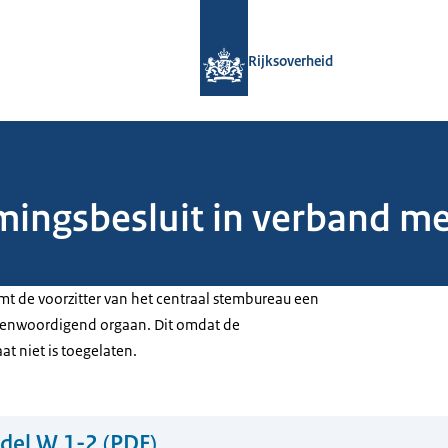
Naar de homepage van Rijksoverheid
Rijksoverheid
ngsbesluit in verband met
mt de voorzitter van het centraal stembureau een
egenwoordigend orgaan. Dit omdat de
t niet is toegelaten.
del W 1-2 (PDF)