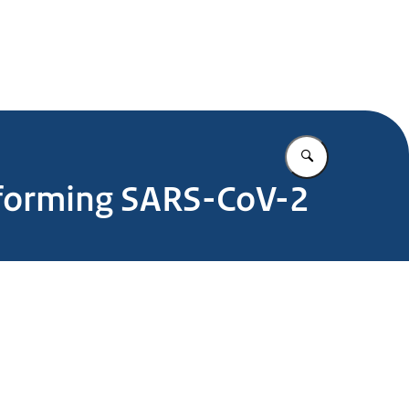
.nl
Vul in wat u z
erforming SARS-CoV-2