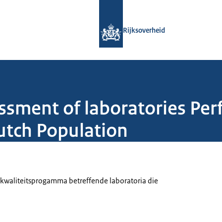
Naar de homepage van Rijksoverheid
Rijksoverheid
essment of laboratories P
Dutch Population
r kwaliteitsprogamma betreffende laboratoria die