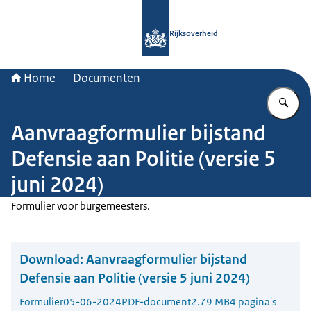
Naar de homepage van Rijksoverheid
Rijksoverheid
Home
Documenten
Vu
Aanvraagformulier bijstand
Defensie aan Politie (versie 5
juni 2024)
Formulier voor burgemeesters.
Download:
Aanvraagformulier bijstand
Defensie aan Politie (versie 5 juni 2024)
Formulier
05-06-2024
PDF-document
2.79 MB
4 pagina's