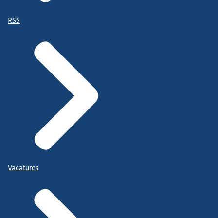
RSS
Vacatures