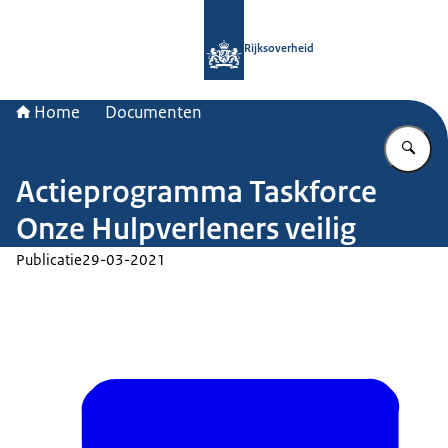
Naar de homepage van Rijksoverheid
Rijksoverheid
Home
Documenten
Vu
Actieprogramma Taskforce
Onze Hulpverleners veilig
Publicatie
29-03-2021