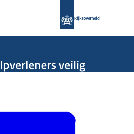
Naar de homepage van Rijksoverheid
Rijksoverheid
pverleners veilig