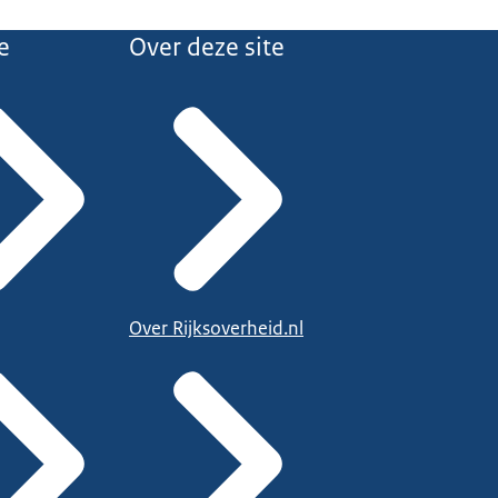
e
Over deze site
Over Rijksoverheid.nl