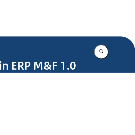
.nl
Vul in wat u z
 in ERP M&F 1.0