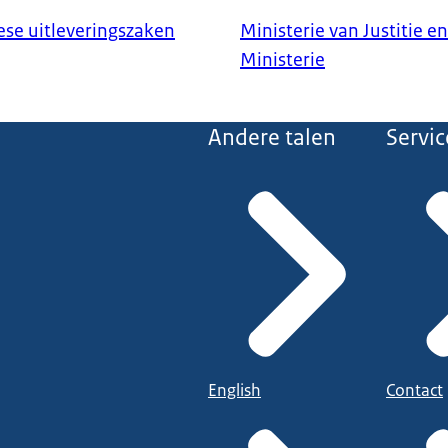
se uitleveringszaken
Ministerie van Justitie en
Ministerie
Andere talen
Servic
English
Contact