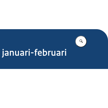
.nl
Vul in wat u z
 januari-februari