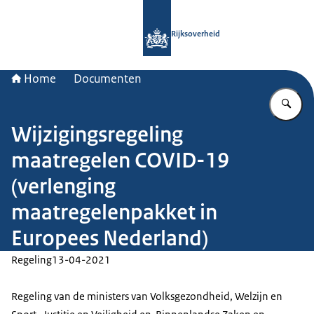
Naar de homepage van Rijksoverheid
Rijksoverheid
Home
Documenten
Vu
Wijzigingsregeling
maatregelen COVID-19
(verlenging
maatregelenpakket in
Europees Nederland)
Regeling
13-04-2021
Regeling van de ministers van Volksgezondheid, Welzijn en