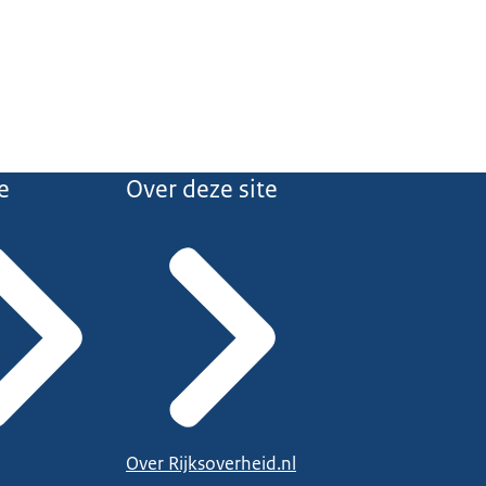
e
Over deze site
Over Rijksoverheid.nl