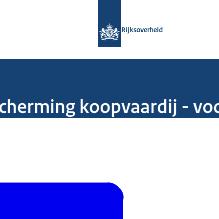
Naar de homepage van Rijksoverheid
Rijksoverheid
escherming koopvaardij - v