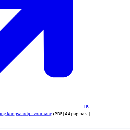
TK
ming koopvaardij - voorhang
(PDF | 44 pagina's |