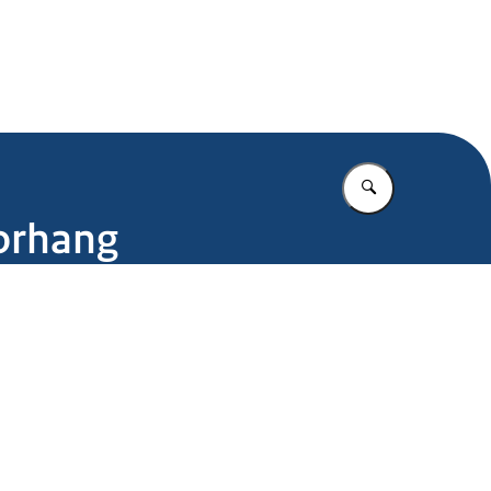
.nl
Vul in wat u z
oorhang