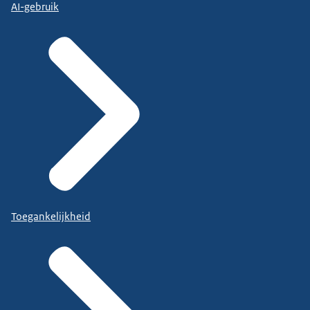
AI-gebruik
Toegankelijkheid