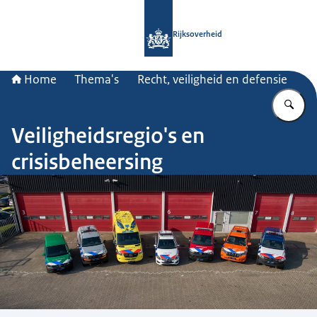
Naar de homepage van Rijksoverheid
Rijksoverheid
Home
Thema's
Recht, veiligheid en defensie
Vu
Veiligheidsregio's en
crisisbeheersing