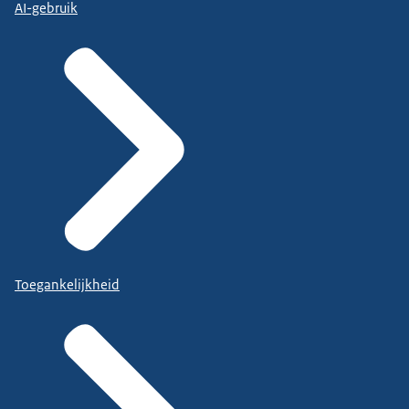
AI-gebruik
Toegankelijkheid