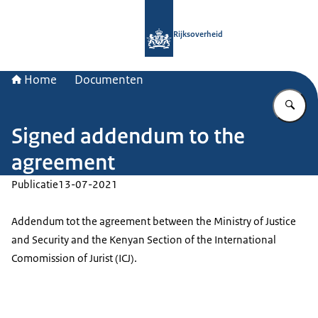
Naar de homepage van Rijksoverheid
Rijksoverheid
Home
Documenten
Vu
Signed addendum to the
agreement
Publicatie
13-07-2021
Addendum tot the agreement between the Ministry of Justice
and Security and the Kenyan Section of the International
Comomission of Jurist (ICJ).