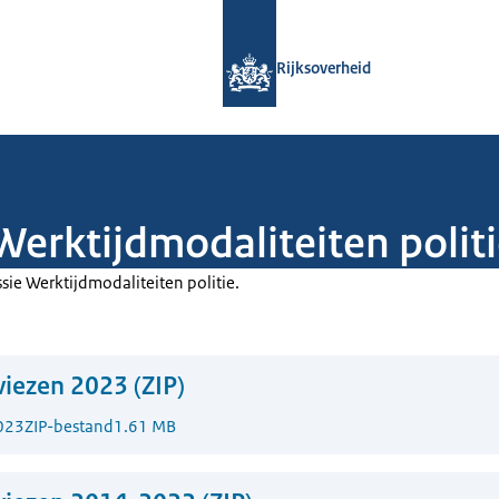
Naar de homepage van Rijksoverheid
Rijksoverheid
erktijdmodaliteiten polit
ie Werktijdmodaliteiten politie.
iezen 2023 (ZIP)
023
ZIP-bestand
1.61 MB