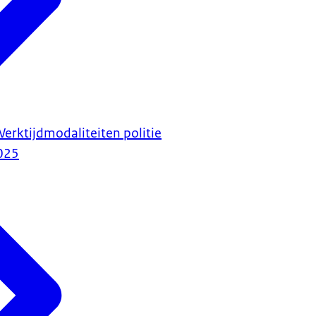
erktijdmodaliteiten politie
025