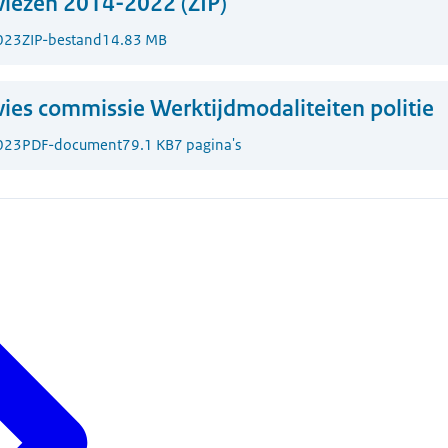
iezen 2014-2022 (ZIP)
023
ZIP-bestand
14.83 MB
ies commissie Werktijdmodaliteiten politie
023
PDF-document
79.1 KB
7 pagina's