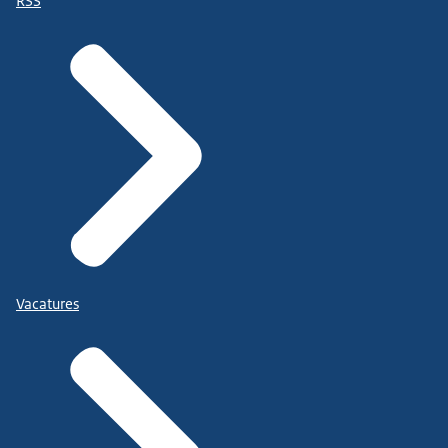
RSS
Vacatures