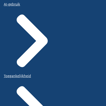
AI-gebruik
Toegankelijkheid