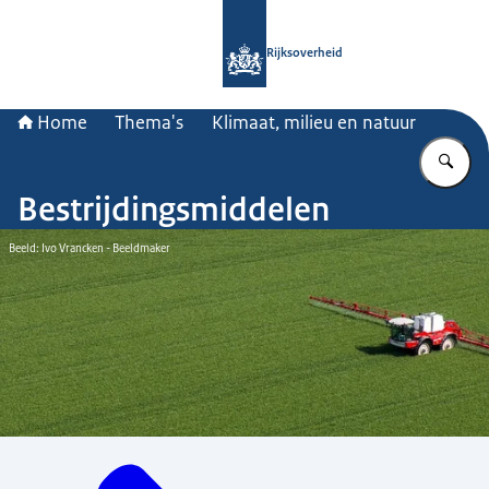
Naar de homepage van Rijksoverheid
Rijksoverheid
Home
Thema's
Klimaat, milieu en natuur
Vu
Bestrijdingsmiddelen
Beeld: Ivo Vrancken - Beeldmaker
Menu