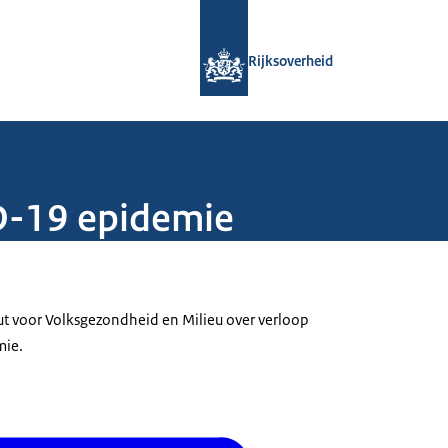
Naar de homepage van Rijksoverheid
Rijksoverheid
D-19 epidemie
uut voor Volksgezondheid en Milieu over verloop
mie.