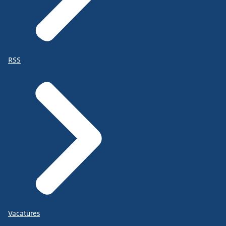
RSS
Vacatures