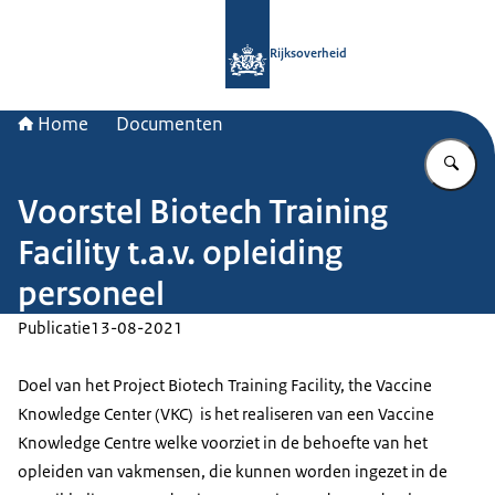
Naar de homepage van Rijksoverheid
Rijksoverheid
Home
Documenten
Vu
Voorstel Biotech Training
Facility t.a.v. opleiding
personeel
Publicatie
13-08-2021
Doel van het Project
Biotech Training Facility, the Vaccine
Knowledge Center
(VKC) is het realiseren van een
Vaccine
Knowledge Centre
welke voorziet in de behoefte van het
opleiden van vakmensen, die kunnen worden ingezet in de